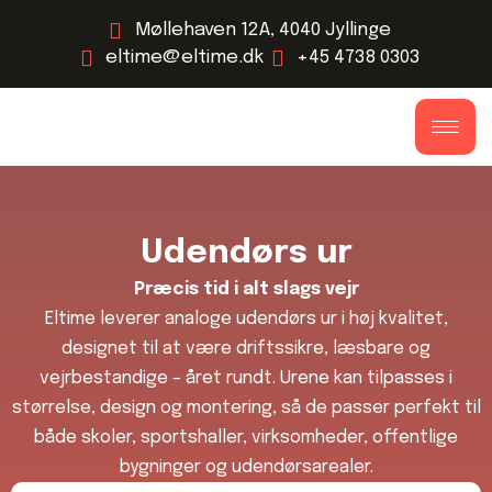
Møllehaven 12A, 4040 Jyllinge
eltime@eltime.dk
+45 4738 0303
Udendørs ur
Præcis tid i alt slags vejr
Eltime leverer analoge udendørs ur i høj kvalitet,
designet til at være driftssikre, læsbare og
vejrbestandige – året rundt. Urene kan tilpasses i
størrelse, design og montering, så de passer perfekt til
både skoler, sportshaller, virksomheder, offentlige
bygninger og udendørsarealer.