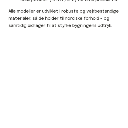
tidssystemer (fx NTP/GPS) for altid præcis tid.
Alle modeller er udviklet i robuste og vejrbestandige
materialer, så de holder til nordiske forhold – og
samtidig bidrager til at styrke bygningens udtryk.