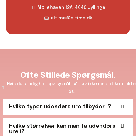
Møllehaven 12A, 4040 Jyllinge
eltime@eltime.dk
Ofte Stillede Spørgsmål.​
Hvis du stadig har spørgsmål, så tøv ikke med at kontakte
os.
Hvilke typer udendørs ure tilbyder I?
Hvilke størrelser kan man få udendørs
ure i?