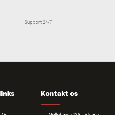
Support 24/7
links
Kontakt os
t Os
Møllehaven 12A, Indgang