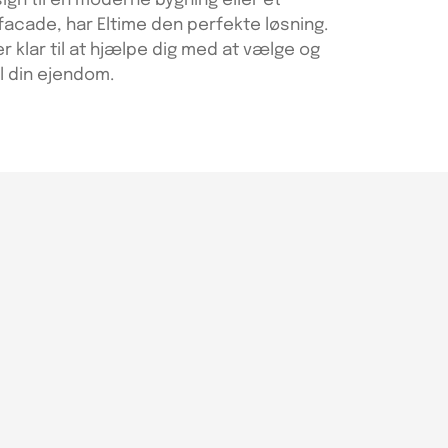
ign til en moderne bygning eller et
k facade, har Eltime den perfekte løsning.
 klar til at hjælpe dig med at vælge og
il din ejendom.