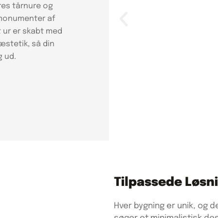
ores tårnure og
r monumenter af
 ur er skabt med
stetik, så din
g ud.
Tilpassede Løsn
Hver bygning er unik, og 