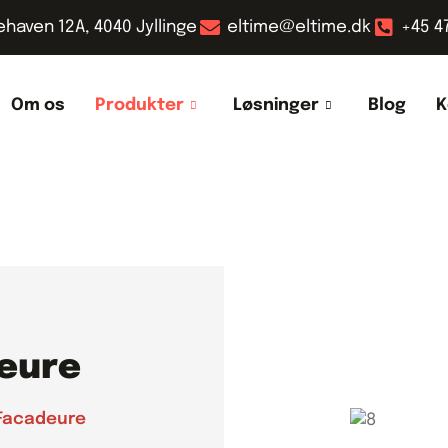
ehaven 12A, 4040 Jyllinge
eltime@eltime.dk
+45 4
Om os
Produkter
Løsninger
Blog
K
eure
 Facadeure