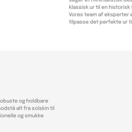
søger et minimalistisk des
klassisk ur til en historis
Vores team af eksperter er
tilpasse det perfekte ur t
robuste og holdbare
odstå alt fra solskin til
ktionelle og smukke