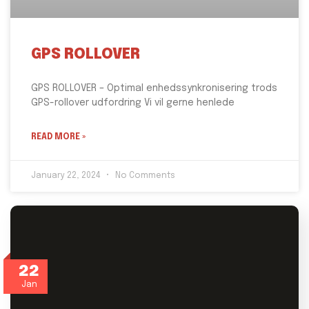
GPS ROLLOVER
GPS ROLLOVER – Optimal enhedssynkronisering trods
GPS-rollover udfordring Vi vil gerne henlede
READ MORE »
January 22, 2024
No Comments
22
Jan