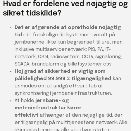
Hvad er fordelene ved nøjagtig og
sikret tidskilde?
Det er afgørende at opretholde nøjagtig
tid
i de forskellige delsystemer overalt på
jernbanerne, ikke kun begrænset til ure, men
inklusive multiservicenetværk: PIS, PA, IT-
netværk, CBN, radiosystem, CCTV, signalering,
SCADA, brandalarm og billetsystemer osv.
Høj grad af sikkerhed er vigtig som
pålidelighed
99.999 %
tilgængelighed
kan
anmodes om at undgå ethvert tab af
synkronisering i jernbaneinfrastrukturen.
At holde
jernbane- og
metroinfrastruktur
kører
effektivt
afhænger af den nøjagtige tid, der
er tilgængelig på multitjenestens netværk. Alle
skinnesystemer og alle ure i hver station,