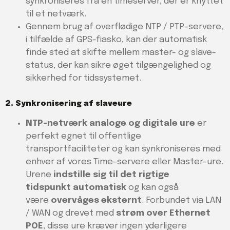
synkroniseres fra en timeserver, der er knyttet
til et netværk.
Gennem brug af overflødige NTP / PTP-servere,
i tilfælde af GPS-fiasko, kan der automatisk
finde sted at skifte mellem master- og slave-
status, der kan sikre øget tilgængelighed og
sikkerhed for tidssystemet.
2. Synkronisering af slaveure
NTP-netværk analoge og digitale ure
er
perfekt egnet til offentlige
transportfaciliteter og kan synkroniseres med
enhver af vores Time-servere eller Master-ure.
Urene
indstille sig til det rigtige
tidspunkt
automatisk
og kan også
være
overvåges eksternt
. Forbundet via LAN
/ WAN og drevet med
strøm over Ethernet
POE
, disse ure kræver ingen yderligere