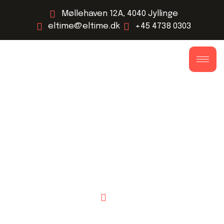
Møllehaven 12A, 4040 Jyllinge
eltime@eltime.dk
+45 4738 0303
Home
Togbaner